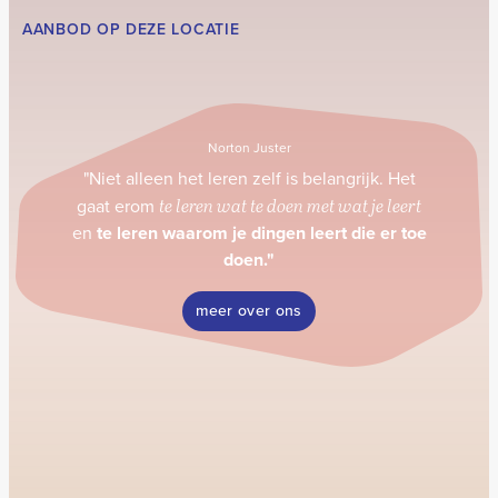
AANBOD OP DEZE LOCATIE
Norton Juster
"Niet alleen het leren zelf is belangrijk. Het
gaat erom
te leren wat te doen met wat je leert
en
te leren
waarom je dingen leert die er toe
doen."
meer over ons